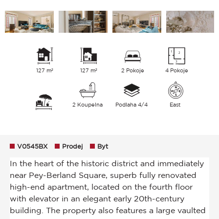
127 m²
127 m²
2 Pokoje
4 Pokoje
2 Koupelna
Podlaha 4/4
East
V0545BX
Prodej
Byt