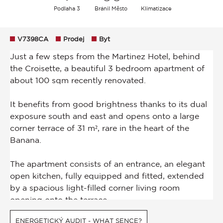
Podlaha 3
Bránil Město
Klimatizace
V7398CA
Prodej
Byt
ENERGETICKÝ AUDIT - WHAT SENCE?