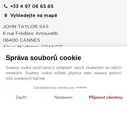
+33 4 97 06 65 65
Vyhledejte na mapě
JOHN TAYLOR SAS
6 rue Frédéric Amouretti
06400
CANNES
Alpes-Maritimes
,
FRANCIE
Správa souborů cookie
Cannes je již od svého objevení Lordem Broughamem
roku 1834 světově proslulý díky svému klimatu,
Soubory cookie používáme k vylepšení vašich zkušeností na našich
ležérnímu životnímu stylu, prestižním konferencím a
stránkách. Soubory cookie můžete přijmout nebo nastavit pomocí
nezaměnitelnému Filmovému festivalu. Společnost
níže uvedených tlačítek.
John Taylor otevřela svou pobočku v ulici, pronájem a
Consentements certifiés par
správu luxusních nemovitostí. Objevte ty
MAKE ENQUIRY
nejprestižnější nemovitosti v Cannes, Mougins a Cap
Zavřít
Nastavení
Přijmout všechny
d’Antibes, ať už jde o moderní vilu ve vyhledávané
Platforma pro správu souhlasů: Upravte si své volby
Axeptio consent
Californii či okolí Croix des Gardes, pobřeží Cap
Naše platforma vám umožňuje přizpůsobit a spravovat vaše nasta
d’Antibes či luxusní apartmán na Croisettě. John
Taylor vám pomůže uskutečnit každý váš projekt od