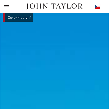
ZPĚT
Co-exkluzivní