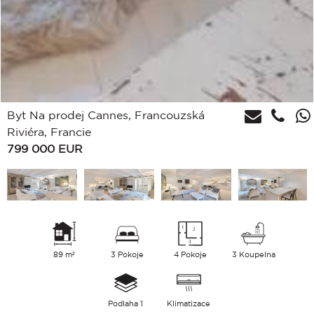
Byt Na prodej Cannes, Francouzská
Riviéra, Francie
799 000
EUR
89 m²
3 Pokoje
4 Pokoje
3 Koupelna
Podlaha 1
Klimatizace