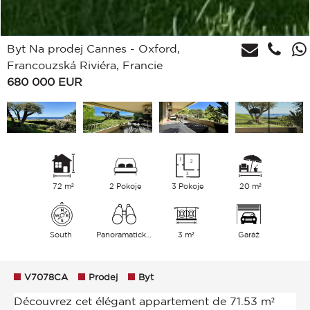
Byt Na prodej Cannes - Oxford,
Francouzská Riviéra, Francie
680 000
EUR
72 m²
2 Pokoje
3 Pokoje
20 m²
South
Panoramatický Moře
3 m²
Garáž
V7078CA
Prodej
Byt