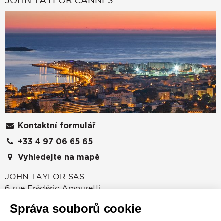
Kontaktní formulář
+33 4 97 06 65 65
Vyhledejte na mapě
JOHN TAYLOR SAS
6 rue Frédéric Amouretti
06400
CANNES
Správa souborů cookie
Alpes-Maritimes
,
FRANCIE