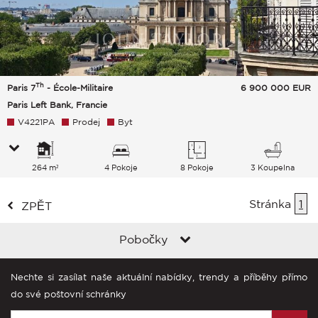
Th
Paris 7
- École-Militaire
6 900 000
EUR
Paris Left Bank, Francie
V4221PA
Prodej
Byt
264 m²
4 Pokoje
8 Pokoje
3 Koupelna
Stránka
1
ZPĚT
Pobočky
Nechte si zasílat naše aktuální nabídky, trendy a příběhy přímo
do své poštovní schránky