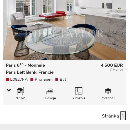
Th
Paris 6
- Monnaie
4 500
EUR
/ Month
Paris Left Bank, Francie
L0827PA
Pronájem
Byt
97 m²
1 Pokoje
3 Pokoje
Podlaha 1
Stránka
1