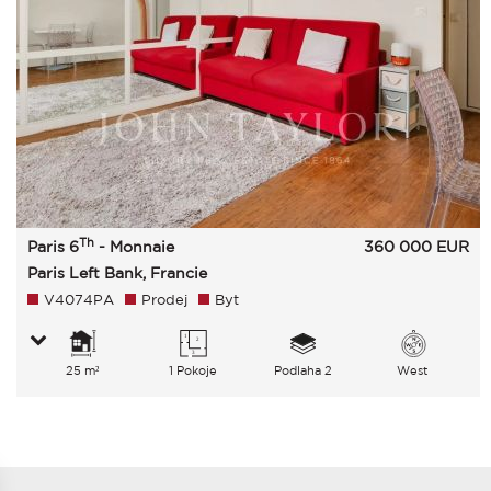
Th
Paris 6
- Monnaie
360 000
EUR
Paris Left Bank, Francie
V4074PA
Prodej
Byt
25 m²
1 Pokoje
Podlaha 2
West