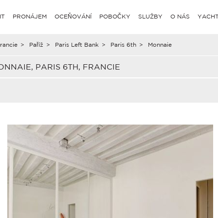
IT
PRONÁJEM
OCEŇOVÁNÍ
POBOČKY
SLUŽBY
O NÁS
YACHT
rancie
>
Paříž
>
Paris Left Bank
>
Paris 6th
>
Monnaie
NAIE, PARIS 6TH, FRANCIE