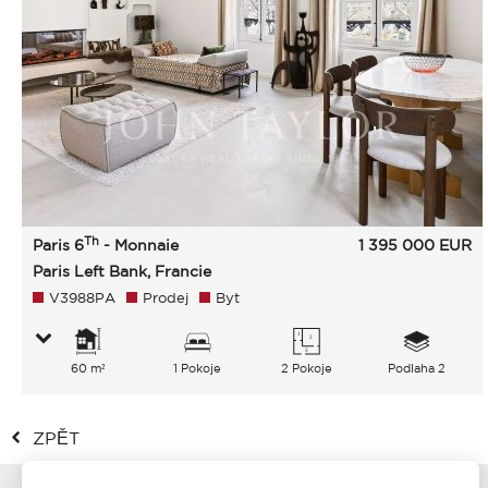
Th
Paris 6
- Monnaie
1 395 000
EUR
Paris Left Bank, Francie
V3988PA
Prodej
Byt
60 m²
1 Pokoje
2 Pokoje
Podlaha 2
ZPĚT