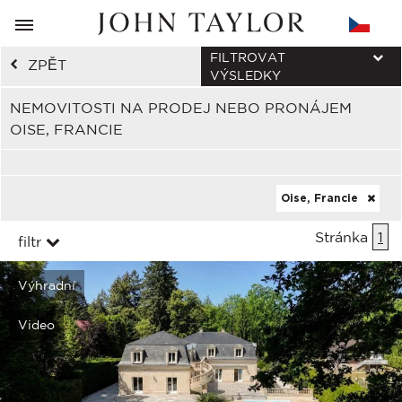
FILTROVAT
ZPĚT
VÝSLEDKY
NEMOVITOSTI NA PRODEJ NEBO PRONÁJEM
OISE, FRANCIE
Oise, Francie
Stránka
1
filtr
Výhradní
Video