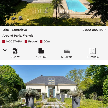
Oise - Lamorlaye
2 290 000
EUR
Around Paris, Francie
V0027APA
Prodej
Dům
562 m²
4 731 m²
6 Pokoje
12 Pokoje