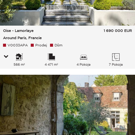
Oise - Lamorlaye
1 690 000
EUR
Around Paris, Francie
V0033APA
Prodej
Dům
566 m²
4 471 m²
4 Pokoje
7 Pokoje