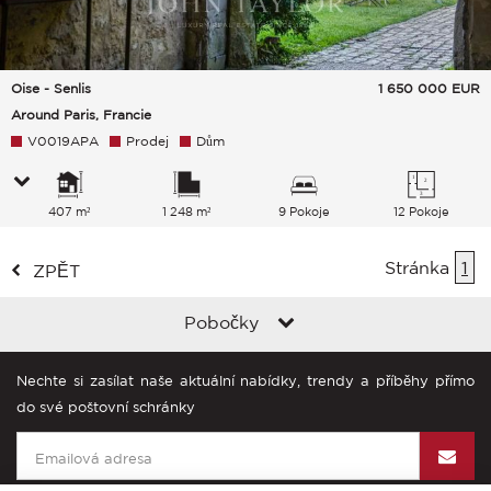
Oise - Senlis
1 650 000
EUR
Around Paris, Francie
V0019APA
Prodej
Dům
407 m²
1 248 m²
9 Pokoje
12 Pokoje
Stránka
1
ZPĚT
Pobočky
Nechte si zasílat naše aktuální nabídky, trendy a příběhy přímo
do své poštovní schránky