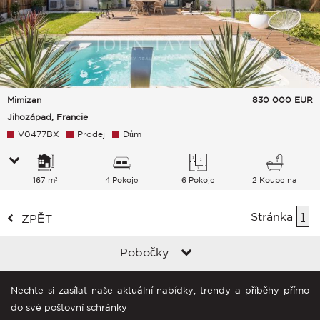
Mimizan
830 000
EUR
Jihozápad, Francie
V0477BX
Prodej
Dům
167 m²
4 Pokoje
6 Pokoje
2 Koupelna
Stránka
1
ZPĚT
Pobočky
Nechte si zasílat naše aktuální nabídky, trendy a příběhy přímo
do své poštovní schránky