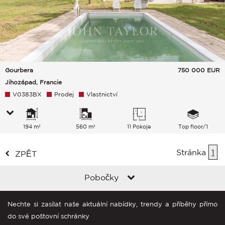
Gourbera
750 000
EUR
Jihozápad, Francie
V0383BX
Prodej
Vlastnictví
194 m²
560 m²
11 Pokoje
Top floor/1
Stránka
1
ZPĚT
Pobočky
Nechte si zasílat naše aktuální nabídky, trendy a příběhy přímo
do své poštovní schránky