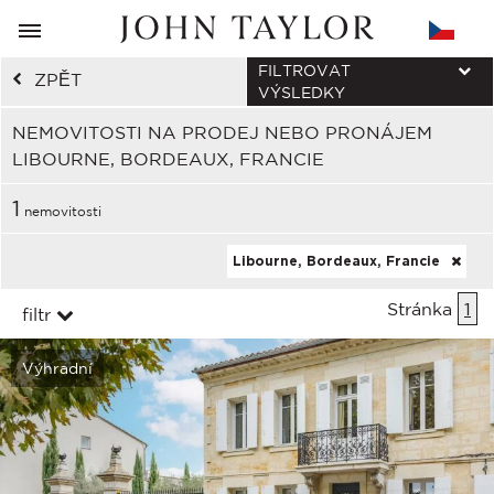
FILTROVAT
ZPĚT
VÝSLEDKY
NEMOVITOSTI NA PRODEJ NEBO PRONÁJEM
LIBOURNE, BORDEAUX, FRANCIE
1
nemovitosti
Libourne, Bordeaux, Francie
Stránka
1
filtr
Výhradní