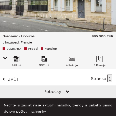
Bordeaux - Libourne
995 000
EUR
Jihozápad, Francie
V0267BX
Prodej
Mansion
248 m²
902 m²
4 Pokoje
5 Pokoje
Stránka
1
ZPĚT
Pobočky
Nechte si zasílat naše aktuální nabídky, trendy a příběhy přímo
do své poštovní schránky