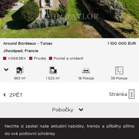
Around Bordeaux - Tursac
1 100 000
EUR
Jihozápad, Francie
V0663BX
Prodej
Postel a snídaně
963 m²
1 525 m²
18 Pokoje
38 Pokoje
Stránka
1
ZPĚT
Pobočky
Nechte si zasílat naše aktuální nabídky, trendy a příběhy přímo
do své poštovní schránky