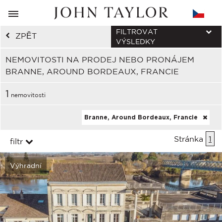
FILTROVAT
ZPĚT
VÝSLEDKY
NEMOVITOSTI NA PRODEJ NEBO PRONÁJEM
BRANNE, AROUND BORDEAUX, FRANCIE
1
nemovitosti
Branne, Around Bordeaux, Francie
Stránka
1
filtr
Výhradní