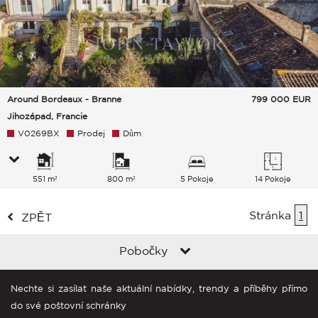
Around Bordeaux - Branne
799 000
EUR
Jihozápad, Francie
V0269BX
Prodej
Dům
551 m²
800 m²
5 Pokoje
14 Pokoje
Stránka
1
ZPĚT
Pobočky
Nechte si zasílat naše aktuální nabídky, trendy a příběhy přímo
do své poštovní schránky