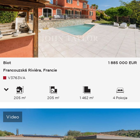
Biot
1 885 000
EUR
Francouzská Riviéra, Francie
V3763VA
205 m²
205 m²
1 462 m²
4 Pokoje
Video