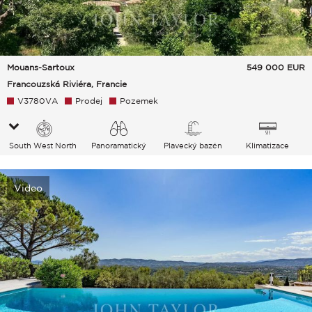
Mouans-Sartoux
549 000
EUR
Francouzská Riviéra, Francie
V3780VA
Prodej
Pozemek
South West North
Panoramatický
Plavecký bazén
Klimatizace
Vesnice
Video