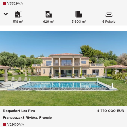
V3329VA
518 m²
629 m²
3 600 m²
6 Pokoje
Roquefort Les Pins
4 770 000
EUR
Francouzská Riviéra, Francie
V2900VA