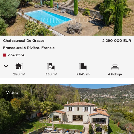
Chateauneuf De Grasse
2 290 000
EUR
Francouzská Riviéra, Francie
V3482VA
280 m²
330 m²
3 645 m²
4 Pokoje
Video