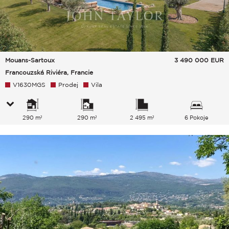
Mouans-Sartoux
3 490 000
EUR
Francouzská Riviéra, Francie
V1630MGS
Prodej
Vila
290 m²
290 m²
2 495 m²
6 Pokoje