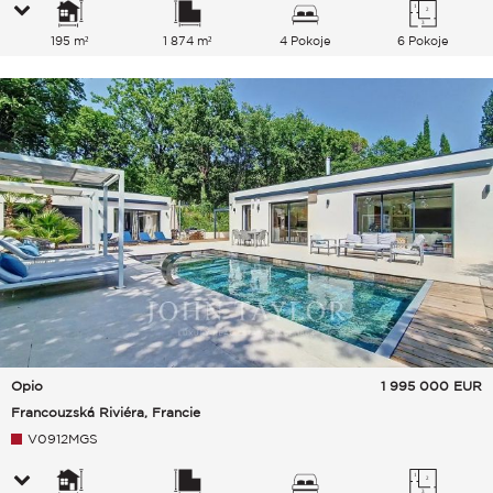
195 m²
1 874 m²
4 Pokoje
6 Pokoje
Opio
1 995 000
EUR
Francouzská Riviéra, Francie
V0912MGS