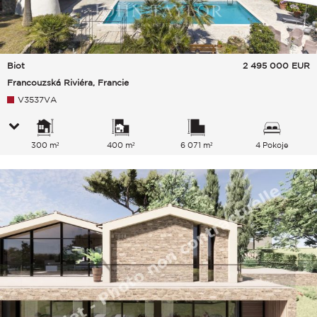
Biot
2 495 000
EUR
Francouzská Riviéra, Francie
V3537VA
300 m²
400 m²
6 071 m²
4 Pokoje