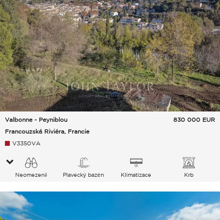
Valbonne - Peyniblou
830 000
EUR
Francouzská Riviéra, Francie
V3350VA
Neomezeně
Plavecký bazén
Klimatizace
Krb