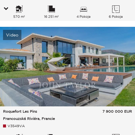
570 m²
16 251 m²
4 Pokoje
6 Pokoje
Video
Roquefort Les Pins
7 900 000
EUR
Francouzská Riviéra, Francie
V3549VA