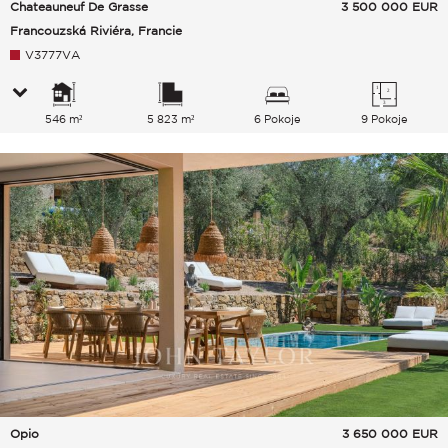
Chateauneuf De Grasse
3 500 000
EUR
Francouzská Riviéra, Francie
V3777VA
546 m²
5 823 m²
6 Pokoje
9 Pokoje
Opio
3 650 000
EUR