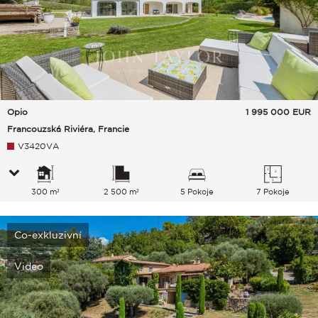
Opio
1 995 000
EUR
Francouzská Riviéra, Francie
V3420VA
300 m²
2 500 m²
5 Pokoje
7 Pokoje
Co-exkluzivní
Video