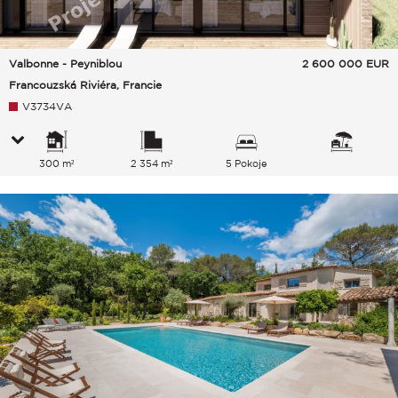
Valbonne - Peyniblou
2 600 000
EUR
Francouzská Riviéra, Francie
V3734VA
300 m²
2 354 m²
5 Pokoje