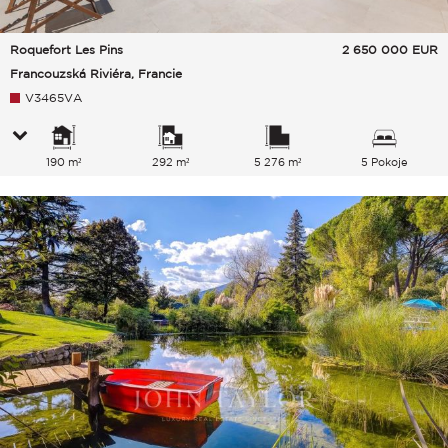
Roquefort Les Pins
2 650 000
EUR
Francouzská Riviéra, Francie
V3465VA
190 m²
292 m²
5 276 m²
5 Pokoje