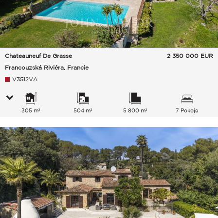
Chateauneuf De Grasse
2 350 000
EUR
Francouzská Riviéra, Francie
V3512VA
305 m²
504 m²
5 800 m²
7 Pokoje