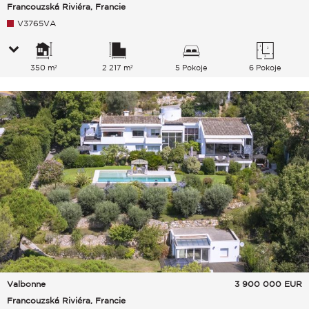
Francouzská Riviéra, Francie
V3765VA
350 m²
2 217 m²
5 Pokoje
6 Pokoje
Valbonne
3 900 000
EUR
Francouzská Riviéra, Francie