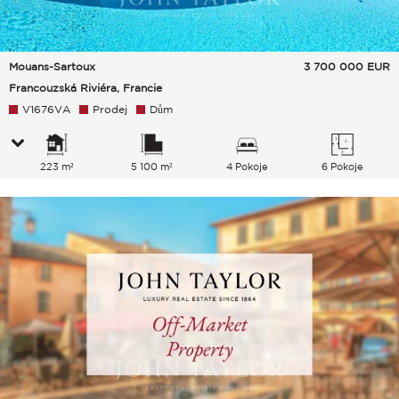
Mouans-Sartoux
3 700 000
EUR
Francouzská Riviéra, Francie
V1676VA
Prodej
Dům
223 m²
5 100 m²
4 Pokoje
6 Pokoje