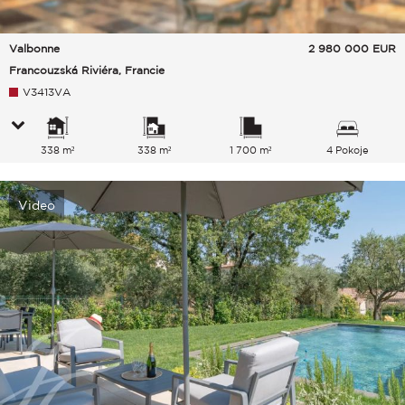
Valbonne
2 980 000
EUR
Francouzská Riviéra, Francie
V3413VA
338 m²
338 m²
1 700 m²
4 Pokoje
Video