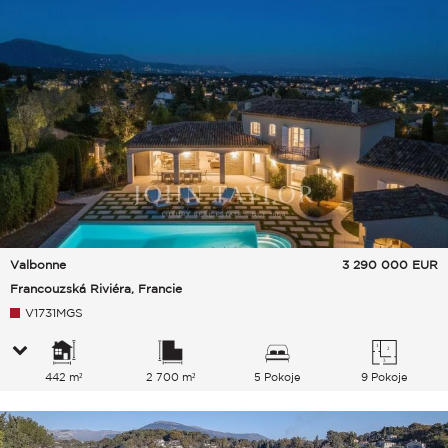
Valbonne
3 290 000
EUR
Francouzská Riviéra, Francie
V1731MGS
442 m²
2 700 m²
5 Pokoje
9 Pokoje