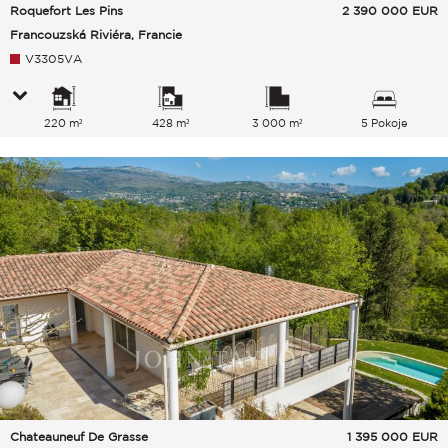
Roquefort Les Pins
2 390 000
EUR
Francouzská Riviéra, Francie
V3305VA
220 m²
428 m²
3 000 m²
5 Pokoje
Chateauneuf De Grasse
1 395 000
EUR