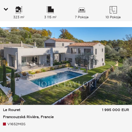
323 m²
3 115 m²
7 Pokoje
10 Pokoje
Le Rouret
1 995 000
EUR
Francouzská Riviéra, Francie
V1652MGS