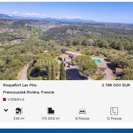
Roquefort Les Pins
2 798 000
EUR
Francouzská Riviéra, Francie
V3589VA
345 m²
175 000 m²
8 Pokoje
12 Pokoje