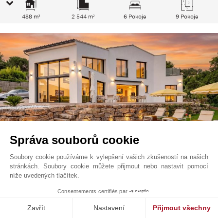
488 m²
2 544 m²
6 Pokoje
9 Pokoje
Správa souborů cookie
Soubory cookie používáme k vylepšení vašich zkušeností na našich
stránkách. Soubory cookie můžete přijmout nebo nastavit pomocí
Valbonne
8 000
EUR
níže uvedených tlačítek.
/ Month
Francouzská Riviéra, Francie
1
Consentements certifiés par
L0619LC
Zavřít
Nastavení
Přijmout všechny