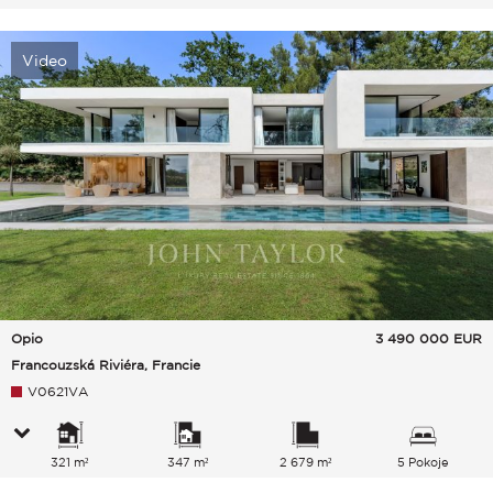
Video
Opio
3 490 000
EUR
Francouzská Riviéra, Francie
V0621VA
321 m²
347 m²
2 679 m²
5 Pokoje