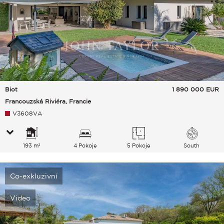
Biot
1 890 000
EUR
Francouzská Riviéra, Francie
V3608VA
193 m²
4 Pokoje
5 Pokoje
South
Co-exkluzivní
Video