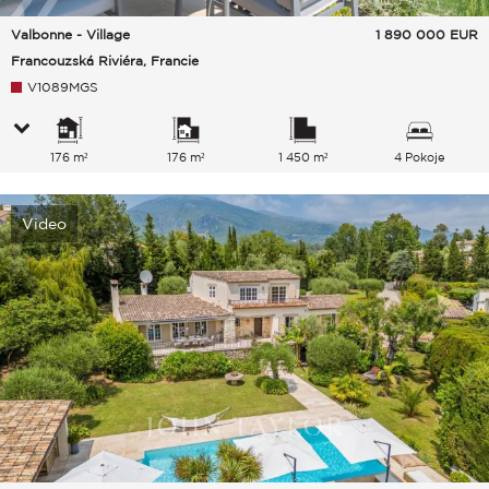
Valbonne - Village
1 890 000
EUR
Francouzská Riviéra, Francie
V1089MGS
176 m²
176 m²
1 450 m²
4 Pokoje
Video