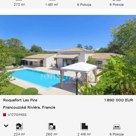
273 m²
1 481 m²
6 Pokoje
6 Pokoje
Roquefort Les Pins
1 890 000
EUR
Francouzská Riviéra, Francie
V1770MGS
224 m²
260 m²
2 416 m²
6 Pokoje