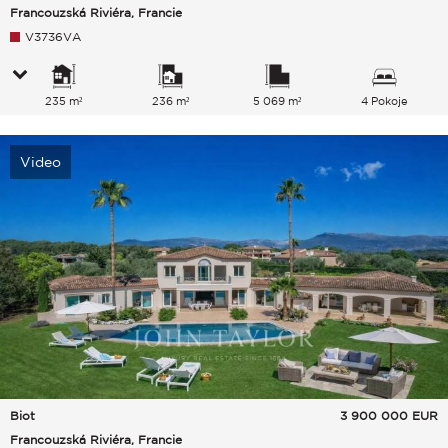
Francouzská Riviéra, Francie
V3736VA
235 m²
236 m²
5 069 m²
4 Pokoje
Video
Biot
3 900 000
EUR
Francouzská Riviéra, Francie