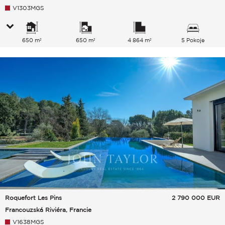
V1303MGS
650 m²
650 m²
4 864 m²
5 Pokoje
Roquefort Les Pins
2 790 000
EUR
Francouzská Riviéra, Francie
V1638MGS