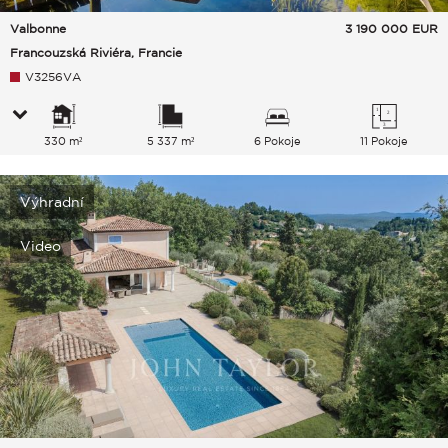
Valbonne
3 190 000
EUR
Francouzská Riviéra, Francie
V3256VA
330 m²
5 337 m²
6 Pokoje
11 Pokoje
Výhradní
Video