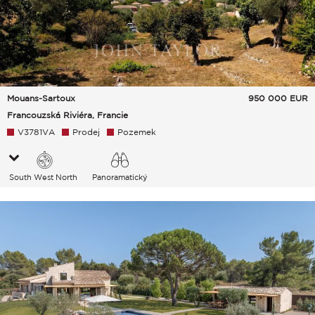
Mouans-Sartoux
950 000
EUR
Francouzská Riviéra, Francie
V3781VA
Prodej
Pozemek
South West North
Panoramatický
Vesnice