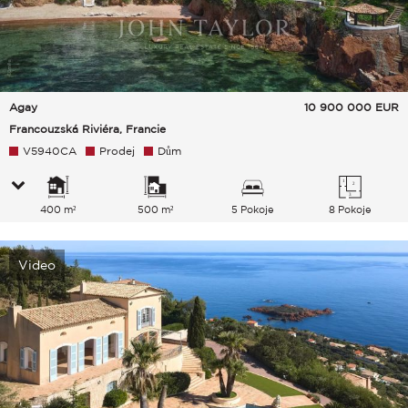
Agay
10 900 000
EUR
Francouzská Riviéra, Francie
V5940CA
Prodej
Dům
400 m²
500 m²
5 Pokoje
8 Pokoje
Video