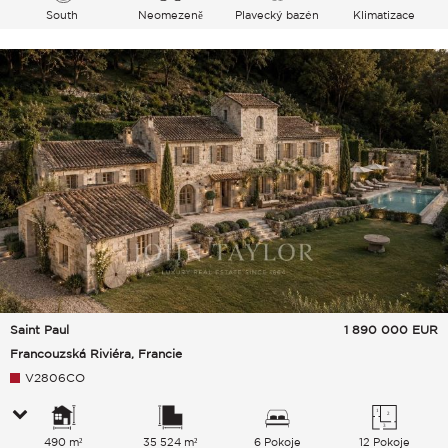
South
Neomezeně
Plavecký bazén
Klimatizace
Vesnice Hills
Saint Paul
1 890 000
EUR
Francouzská Riviéra, Francie
V2806CO
490 m²
35 524 m²
6 Pokoje
12 Pokoje