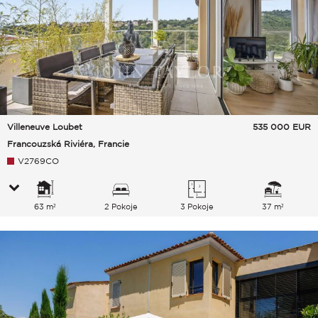
Villeneuve Loubet
535 000
EUR
Francouzská Riviéra, Francie
V2769CO
63 m²
2 Pokoje
3 Pokoje
37 m²