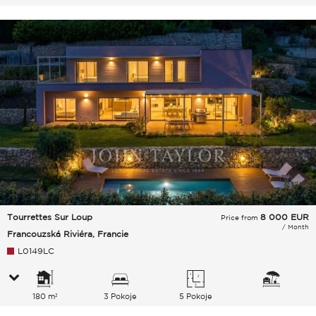
Tourrettes Sur Loup
8 000
EUR
Price from
/ Month
Francouzská Riviéra, Francie
L0149LC
180 m²
3 Pokoje
5 Pokoje