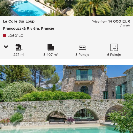
La Colle Sur Loup
14 000
EUR
Price from
/ Week
Francouzská Riviéra, Francie
L0601LC
287 m²
5 407 m²
5 Pokoje
6 Pokoje