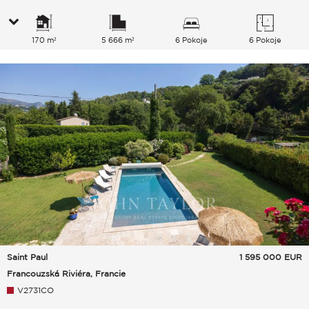
170 m²
5 666 m²
6 Pokoje
6 Pokoje
Saint Paul
1 595 000
EUR
Francouzská Riviéra, Francie
V2731CO