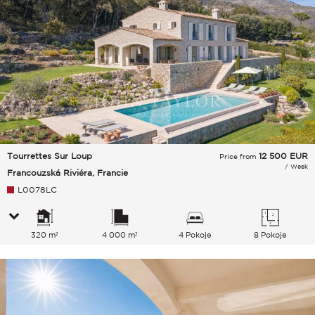
Tourrettes Sur Loup
12 500
EUR
Price from
/ Week
Francouzská Riviéra, Francie
L0078LC
320 m²
4 000 m²
4 Pokoje
8 Pokoje