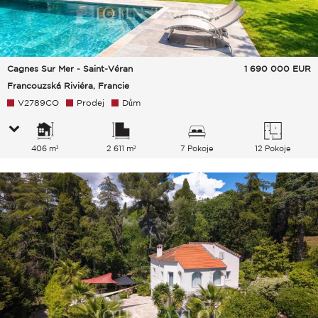
Cagnes Sur Mer - Saint-Véran
1 690 000
EUR
Francouzská Riviéra, Francie
V2789CO
Prodej
Dům
406 m²
2 611 m²
7 Pokoje
12 Pokoje