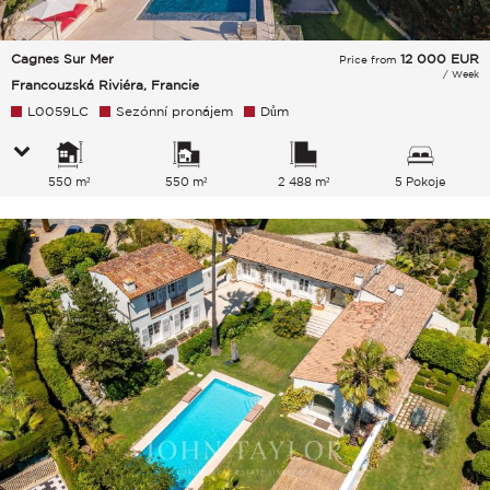
Cagnes Sur Mer
12 000
EUR
Price from
/ Week
Francouzská Riviéra, Francie
L0059LC
Sezónní pronájem
Dům
550 m²
550 m²
2 488 m²
5 Pokoje