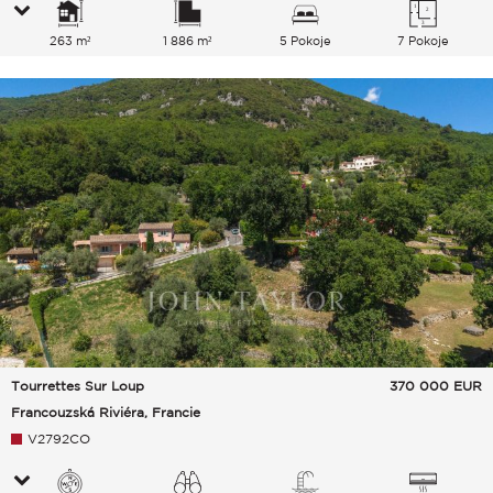
263 m²
1 886 m²
5 Pokoje
7 Pokoje
Tourrettes Sur Loup
370 000
EUR
Francouzská Riviéra, Francie
V2792CO