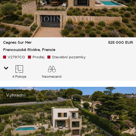
Cagnes Sur Mer
525 000
EUR
Francouzská Riviéra, Francie
V2797CO
Prodej
Stavební pozemky
4 Pokoje
Neomezeně
Venkov Hills Moře
Výhradní