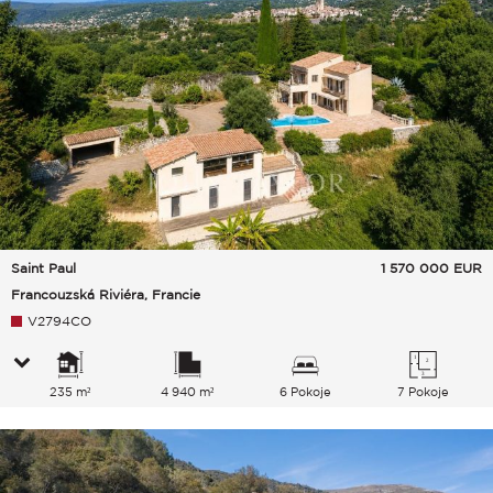
Saint Paul
1 570 000
EUR
Francouzská Riviéra, Francie
V2794CO
235 m²
4 940 m²
6 Pokoje
7 Pokoje