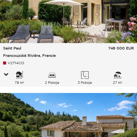
Saint Paul
748 000
EUR
Francouzská Riviéra, Francie
V2714CO
78 m²
2 Pokoje
3 Pokoje
27 m²