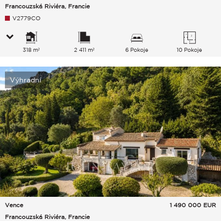
Francouzská Riviéra, Francie
V2779CO
318 m²
2 411 m²
6 Pokoje
10 Pokoje
Výhradní
Vence
1 490 000
EUR
Francouzská Riviéra, Francie