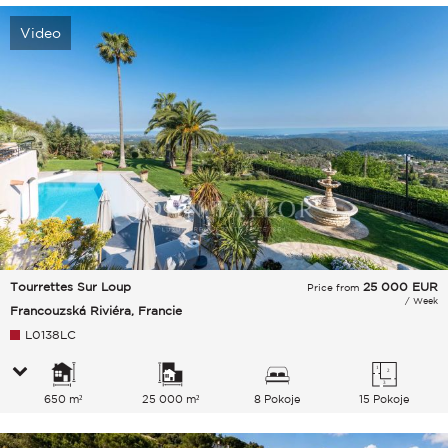
Video
Tourrettes Sur Loup
25 000
EUR
Price from
/ Week
Francouzská Riviéra, Francie
L0138LC
650 m²
25 000 m²
8 Pokoje
15 Pokoje