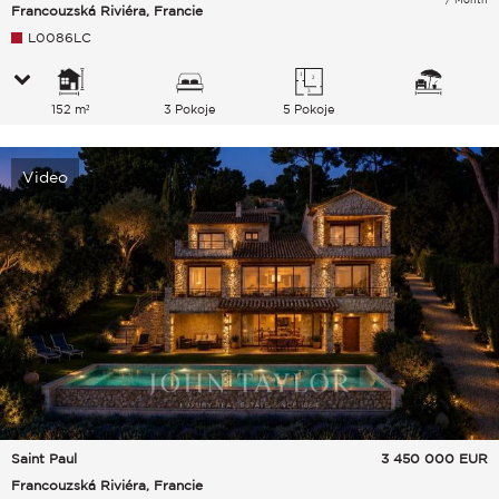
Francouzská Riviéra, Francie
L0086LC
152 m²
3 Pokoje
5 Pokoje
Video
Saint Paul
3 450 000
EUR
Francouzská Riviéra, Francie