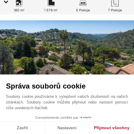
180 m²
1 579 m²
5 Pokoje
7 Pokoje
Správa souborů cookie
Soubory cookie používáme k vylepšení vašich zkušeností na našich
stránkách. Soubory cookie můžete přijmout nebo nastavit pomocí
Vence
966 000
EUR
níže uvedených tlačítek.
Francouzská Riviéra, Francie
Consentements certifiés par
V2783CO
Zavřít
Nastavení
Přijmout všechny