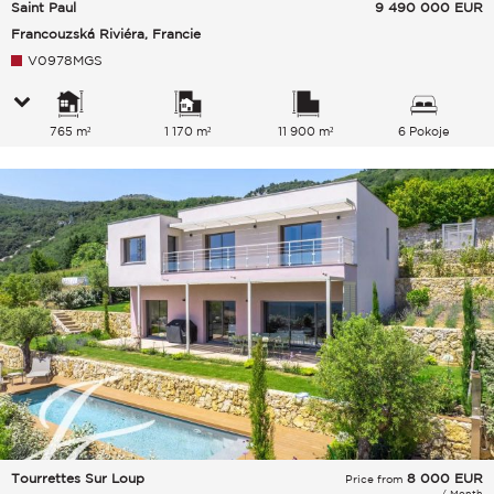
Saint Paul
9 490 000
EUR
Francouzská Riviéra, Francie
V0978MGS
765 m²
1 170 m²
11 900 m²
6 Pokoje
Tourrettes Sur Loup
8 000
EUR
Price from
/ Month