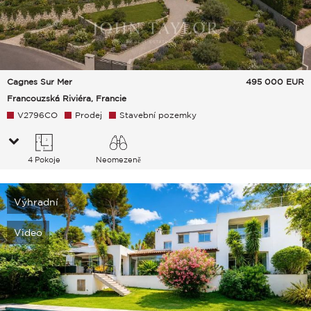
Cagnes Sur Mer
495 000
EUR
Francouzská Riviéra, Francie
V2796CO
Prodej
Stavební pozemky
4 Pokoje
Neomezeně
Venkov Hills Moře
Výhradní
Video