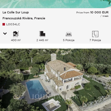
La Colle Sur Loup
10 000
EUR
Price from
/ Week
Francouzská Riviéra, Francie
L0034LC
400 m²
2 445 m²
5 Pokoje
7 Pokoje