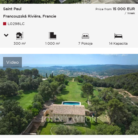
Saint Paul
15 000
EUR
Price from
/ Week
Francouzská Riviéra, Francie
L0298LC
300 m²
1 000 m²
7 Pokoje
14 Kapacita
Video