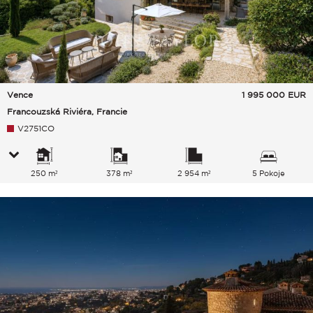
Vence
1 995 000
EUR
Francouzská Riviéra, Francie
V2751CO
250 m²
378 m²
2 954 m²
5 Pokoje