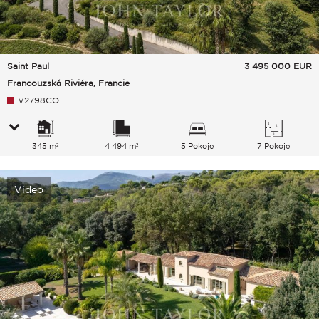
Saint Paul
3 495 000
EUR
Francouzská Riviéra, Francie
V2798CO
345 m²
4 494 m²
5 Pokoje
7 Pokoje
Video