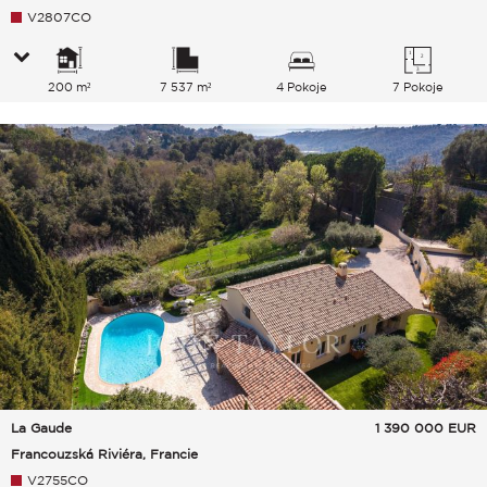
V2807CO
200 m²
7 537 m²
4 Pokoje
7 Pokoje
La Gaude
1 390 000
EUR
Francouzská Riviéra, Francie
V2755CO