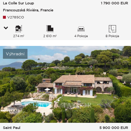
La Colle Sur Loup
1 790 000
EUR
Francouzská Riviéra, Francie
V2785CO
274 m²
2 610 m²
4 Pokoje
8 Pokoje
Výhradní
Saint Paul
5 900 000
EUR