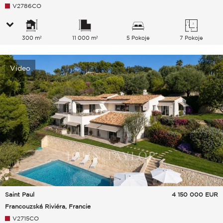
V2786CO
300 m²
11 000 m²
5 Pokoje
7 Pokoje
Video
Saint Paul
4 150 000
EUR
Francouzská Riviéra, Francie
V2715CO