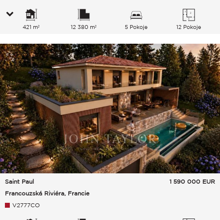
421 m²
12 380 m²
5 Pokoje
12 Pokoje
Saint Paul
1 590 000
EUR
Francouzská Riviéra, Francie
V2777CO