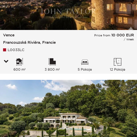
Vence
10 000
EUR
Price from
/ Week
Francouzská Riviéra, Francie
L0033LC
600 m²
3 800 m²
5 Pokoje
12 Pokoje