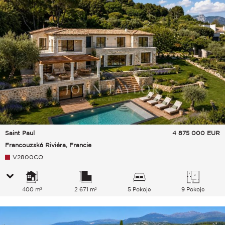
Saint Paul
4 875 000
EUR
Francouzská Riviéra, Francie
V2800CO
400 m²
2 671 m²
5 Pokoje
9 Pokoje