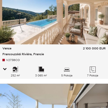
Vence
2 100 000
EUR
Francouzská Riviéra, Francie
V2738CO
252 m²
3 065 m²
5 Pokoje
7 Pokoje