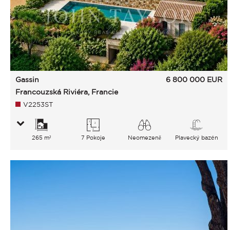
Gassin
6 800 000
EUR
Francouzská Riviéra, Francie
V2253ST
265 m²
7 Pokoje
Neomezeně
Plavecký bazén
Moře