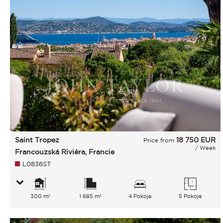
Saint Tropez
18 750
EUR
Price from
/ Week
Francouzská Riviéra, Francie
L0836ST
300 m²
1 685 m²
4 Pokoje
5 Pokoje