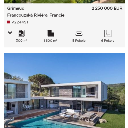
Grimaud
2 250 000
EUR
Francouzská Riviéra, Francie
V2244ST
300 m²
1 600 m²
5 Pokoje
6 Pokoje