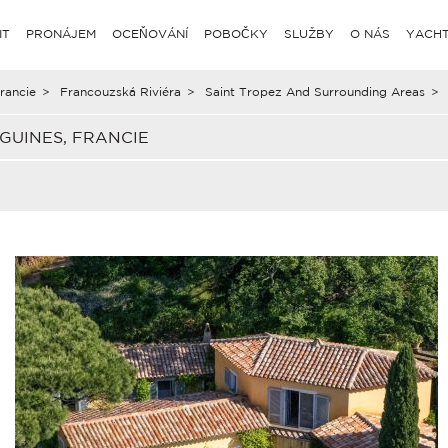
IT
PRONÁJEM
OCEŇOVÁNÍ
POBOČKY
SLUŽBY
O NÁS
YACHT
rancie
>
Francouzská Riviéra
>
Saint Tropez And Surrounding Areas
>
GUINES, FRANCIE