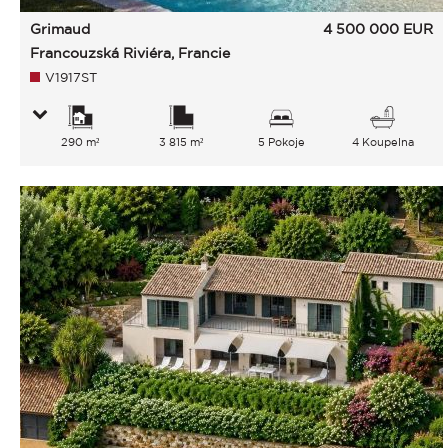
Grimaud
4 500 000
EUR
Francouzská Riviéra, Francie
V1917ST
290 m²
3 815 m²
5 Pokoje
4 Koupelna