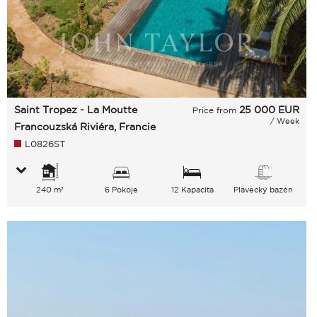
Saint Tropez - La Moutte
25 000
EUR
Price from
/ Week
Francouzská Riviéra, Francie
L0826ST
240 m²
6 Pokoje
12 Kapacita
Plavecký bazén