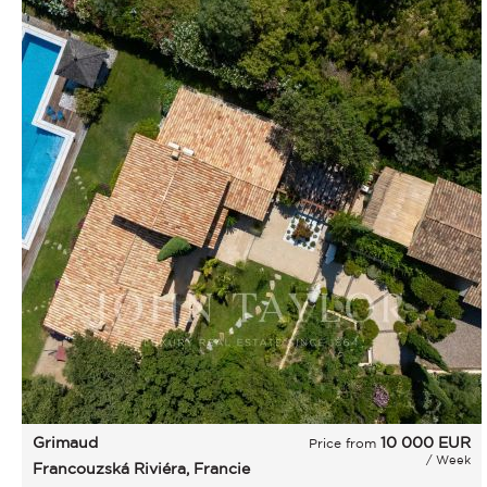
Grimaud
10 000
EUR
Price from
/ Week
Francouzská Riviéra, Francie