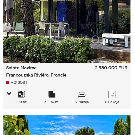
Sainte Maxime
2 980 000
EUR
Francouzská Riviéra, Francie
V2160ST
290 m²
3 200 m²
5 Pokoje
8 Pokoje