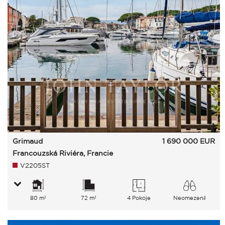
Grimaud
1 690 000
EUR
Francouzská Riviéra, Francie
V2205ST
80 m²
72 m²
4 Pokoje
Neomezeně
Moře