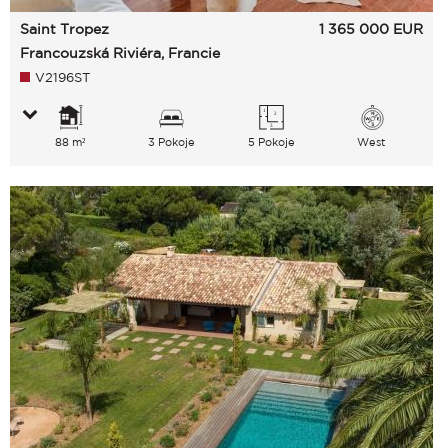
Saint Tropez
1 365 000
EUR
Francouzská Riviéra, Francie
V2196ST
88 m²
3 Pokoje
5 Pokoje
West