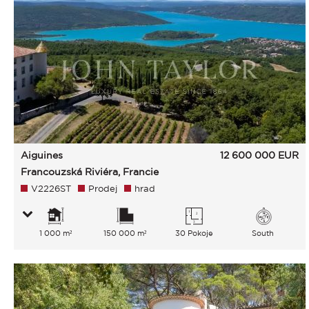
Aiguines
12 600 000
EUR
Francouzská Riviéra, Francie
V2226ST
Prodej
hrad
1 000 m²
150 000 m²
30 Pokoje
South