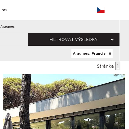
ING
Aiguines
FILTROVAT VÝSLEDKY
Aiguines, Francie
Stránka
1