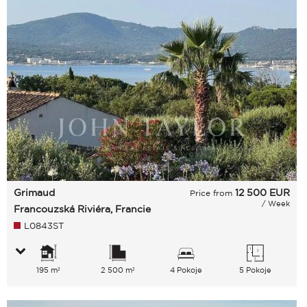
Grimaud
12 500
EUR
Price from
/ Week
Francouzská Riviéra, Francie
L0843ST
195 m²
2 500 m²
4 Pokoje
5 Pokoje