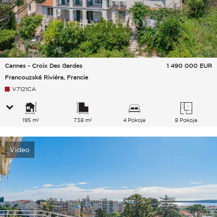
Cannes - Croix Des Gardes
1 490 000
EUR
Francouzská Riviéra, Francie
V7121CA
195 m²
738 m²
4 Pokoje
8 Pokoje
Video