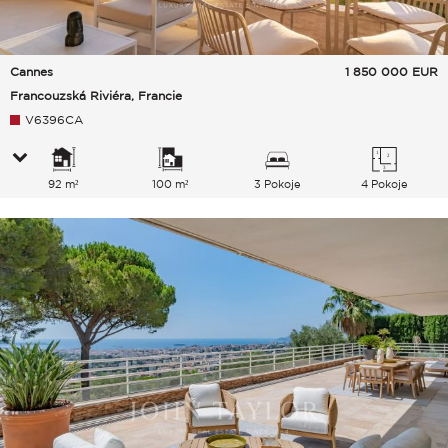
Cannes
1 850 000
EUR
Francouzská Riviéra, Francie
V6396CA
92 m²
100 m²
3 Pokoje
4 Pokoje