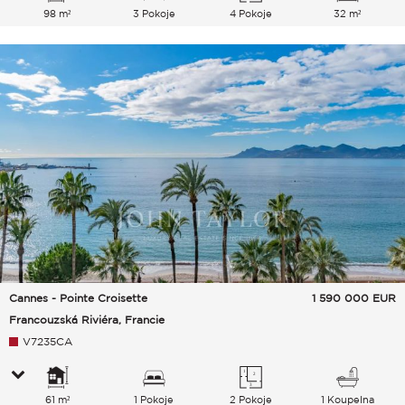
98 m²
3 Pokoje
4 Pokoje
32 m²
Cannes - Pointe Croisette
1 590 000
EUR
Francouzská Riviéra, Francie
V7235CA
61 m²
1 Pokoje
2 Pokoje
1 Koupelna