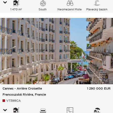
1 470 m²
South
Neomezeně Moře
Plavecký bazén
Cannes - Arrière Croisette
1 290 000
EUR
Francouzská Riviéra, Francie
V7398CA