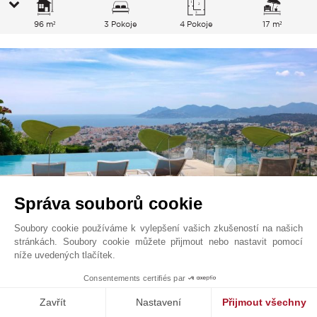
96 m²
3 Pokoje
4 Pokoje
17 m²
Správa souborů cookie
Soubory cookie používáme k vylepšení vašich zkušeností na našich
stránkách. Soubory cookie můžete přijmout nebo nastavit pomocí
Cannes - Le Cannet
Cena na vyžádání
níže uvedených tlačítek.
Francouzská Riviéra, Francie
Consentements certifiés par
L0691CA
Zavřít
Nastavení
Přijmout všechny