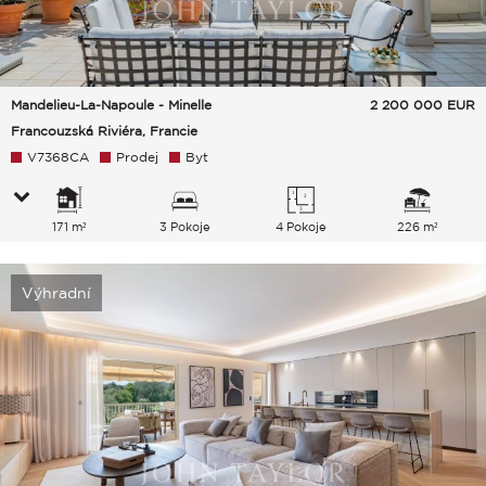
Mandelieu-La-Napoule - Minelle
2 200 000
EUR
Francouzská Riviéra, Francie
V7368CA
Prodej
Byt
171 m²
3 Pokoje
4 Pokoje
226 m²
Výhradní