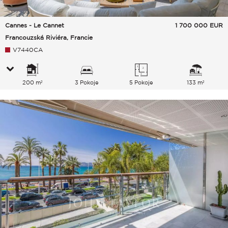
Cannes - Le Cannet
1 700 000
EUR
Francouzská Riviéra, Francie
V7440CA
200 m²
3 Pokoje
5 Pokoje
133 m²