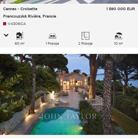
Cannes - Croisette
1 590 000
EUR
Francouzská Riviéra, Francie
V4306CA
60 m²
1 Pokoje
2 Pokoje
10 m²