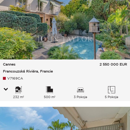
Cannes
2 550 000
EUR
Francouzská Riviéra, Francie
V7169CA
232 m²
500 m²
3 Pokoje
5 Pokoje