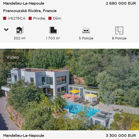
Mandelieu-La-Napoule
2 690 000
EUR
Francouzská Riviéra, Francie
V6276CA
Prodej
Dům
302 m²
1 703 m²
5 Pokoje
8 Pokoje
Video
Mandelieu-La-Napoule
3 300 000
EUR