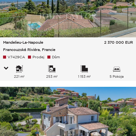
Mandelieu-La-Napoule
2 370 000
EUR
Francouzská Riviéra, Francie
V7429CA
Prodej
Dům
221 m²
253 m²
1 153 m²
5 Pokoje