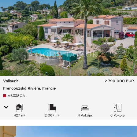
Vallauris
2 790 000
EUR
Francouzská Riviéra, Francie
V6338CA
427 m²
2 067 m²
4 Pokoje
6 Pokoje