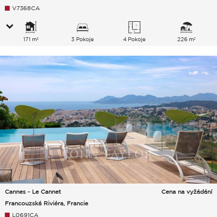
V7368CA
171 m²
3 Pokoje
4 Pokoje
226 m²
Cannes - Le Cannet
Cena na vyžádání
Francouzská Riviéra, Francie
L0691CA