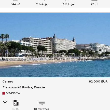
144 m²
2 Pokoje
3 Pokoje
42 m²
Cannes
62 000
EUR
Francouzská Riviéra, Francie
V7438CA
95 m²
Klimatizace