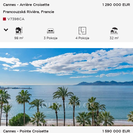
Cannes - Arrière Croisette
1 290 000
EUR
Francouzská Riviéra, Francie
V7398CA
98 m²
3 Pokoje
4 Pokoje
32 m²
Cannes - Pointe Croisette
1 590 000
EUR