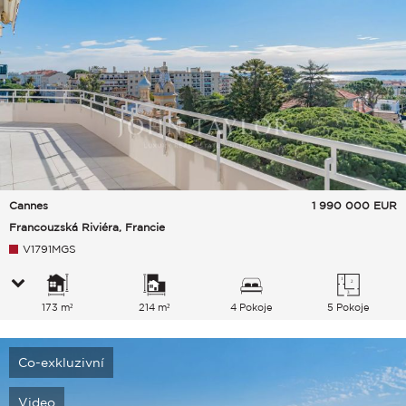
Cannes
1 990 000
EUR
Francouzská Riviéra, Francie
V1791MGS
173 m²
214 m²
4 Pokoje
5 Pokoje
Co-exkluzivní
Video