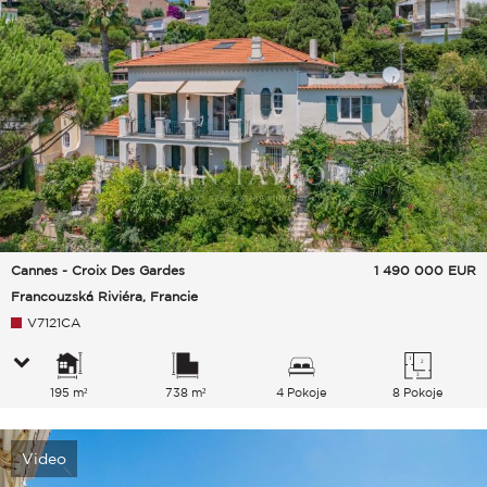
Cannes - Croix Des Gardes
1 490 000
EUR
Francouzská Riviéra, Francie
V7121CA
195 m²
738 m²
4 Pokoje
8 Pokoje
Video