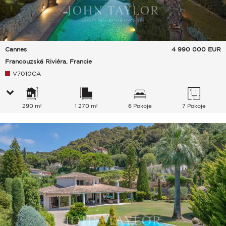
Cannes
4 990 000
EUR
Francouzská Riviéra, Francie
V7010CA
290 m²
1 270 m²
6 Pokoje
7 Pokoje