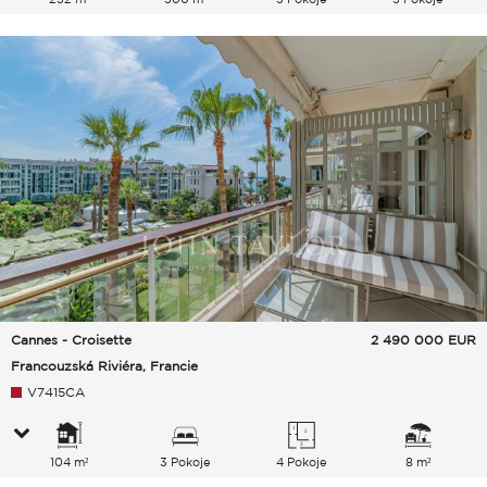
Cannes - Croisette
2 490 000
EUR
Francouzská Riviéra, Francie
V7415CA
104 m²
3 Pokoje
4 Pokoje
8 m²