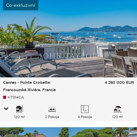
Co-exkluzivní
Cannes - Pointe Croisette
4 250 000
EUR
Francouzská Riviéra, Francie
V7314CA
120 m²
2 Pokoje
4 Pokoje
120 m²