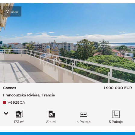
Video
Cannes
1 990 000
EUR
Francouzská Riviéra, Francie
V6928CA
173 m²
214 m²
4 Pokoje
5 Pokoje