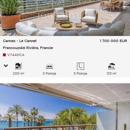
Cannes - Le Cannet
1 700 000
EUR
Francouzská Riviéra, Francie
V7440CA
200 m²
3 Pokoje
5 Pokoje
133 m²