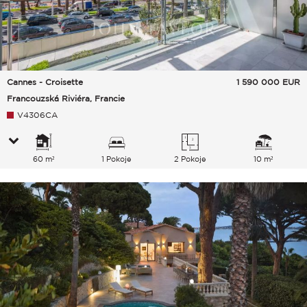
Cannes - Croisette
1 590 000
EUR
Francouzská Riviéra, Francie
V4306CA
60 m²
1 Pokoje
2 Pokoje
10 m²