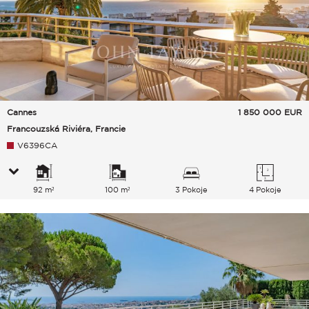
Cannes
1 850 000
EUR
Francouzská Riviéra, Francie
V6396CA
92 m²
100 m²
3 Pokoje
4 Pokoje