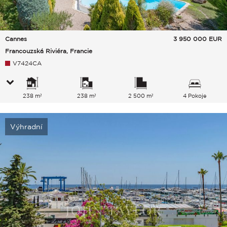
Cannes
3 950 000
EUR
Francouzská Riviéra, Francie
V7424CA
238 m²
238 m²
2 500 m²
4 Pokoje
Výhradní