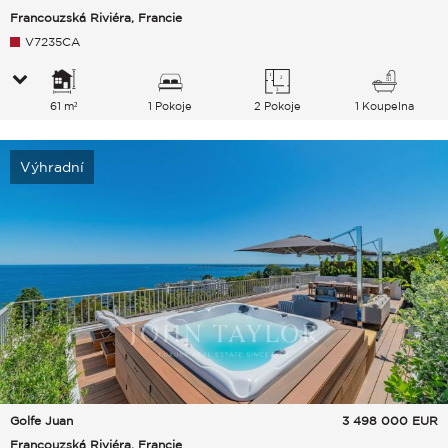
Francouzská Riviéra, Francie
V7235CA
61 m²
1 Pokoje
2 Pokoje
1 Koupelna
Výhradní
Golfe Juan
3 498 000
EUR
Francouzská Riviéra, Francie