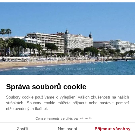
Správa souborů cookie
Cannes
3 759 000
EUR
Francouzská Riviéra, Francie
Soubory cookie používáme k vylepšení vašich zkušeností na našich
V7428CA
stránkách. Soubory cookie můžete přijmout nebo nastavit pomocí
níže uvedených tlačítek.
1
Consentements certifiés par
235 m²
Klimatizace
Zavřít
Nastavení
Přijmout všechny