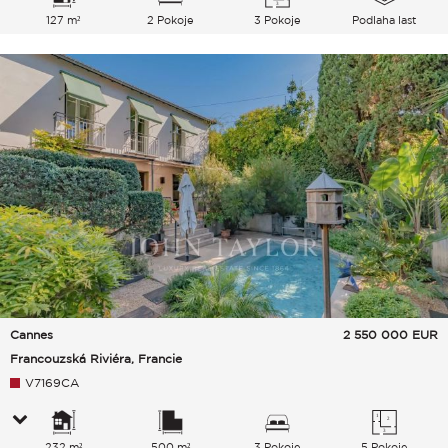
127 m²
2 Pokoje
3 Pokoje
Podlaha last
Cannes
2 550 000
EUR
Francouzská Riviéra, Francie
V7169CA
232 m²
500 m²
3 Pokoje
5 Pokoje