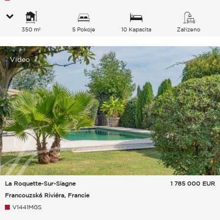
350 m²
5 Pokoje
10 Kapacita
Zařízeno
Video
La Roquette-Sur-Siagne
1 785 000
EUR
Francouzská Riviéra, Francie
V1441MGS