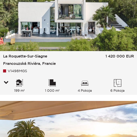
La Roquette-Sur-Siagne
1 420 000
EUR
Francouzská Riviéra, Francie
V1498MGS
199 m²
1 000 m²
4 Pokoje
6 Pokoje