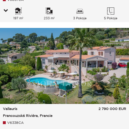
197 m²
233 m²
3 Pokoje
5 Pokoje
Vallauris
2 790 000
EUR
Francouzská Riviéra, Francie
V6338CA