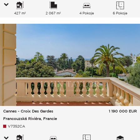
427 m²
2 067 m²
4 Pokoje
6 Pokoje
Cannes - Croix Des Gardes
1 190 000
EUR
Francouzská Riviéra, Francie
V7352CA