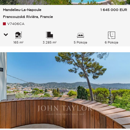
Mandelieu-La-Napoule
1 645 000
EUR
Francouzská Riviéra, Francie
V7406CA
165 m²
3 285 m²
5 Pokoje
6 Pokoje