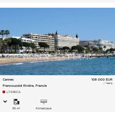
Cannes
108 000
EUR
/ Yearly
Francouzská Riviéra, Francie
L7436CA
95 m²
Klimatizace