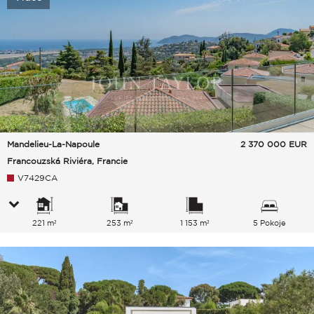
Mandelieu-La-Napoule
2 370 000
EUR
Francouzská Riviéra, Francie
V7429CA
221 m²
253 m²
1 153 m²
5 Pokoje