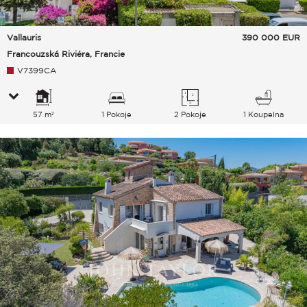
Vallauris
390 000
EUR
Francouzská Riviéra, Francie
V7399CA
57 m²
1 Pokoje
2 Pokoje
1 Koupelna