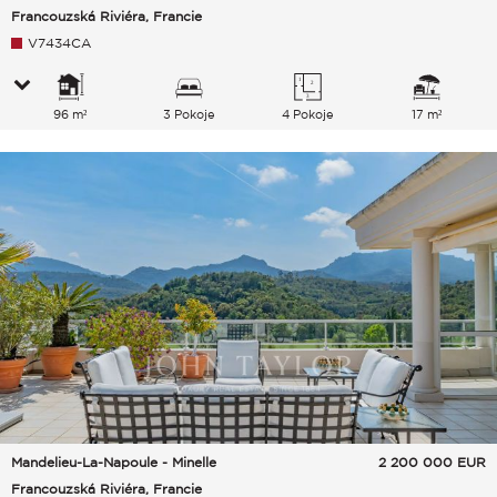
Francouzská Riviéra, Francie
V7434CA
96 m²
3 Pokoje
4 Pokoje
17 m²
Mandelieu-La-Napoule - Minelle
2 200 000
EUR
Francouzská Riviéra, Francie