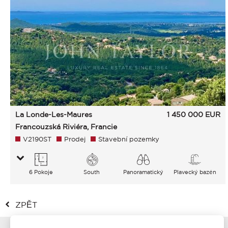
La Londe-Les-Maures
1 450 000
EUR
Francouzská Riviéra, Francie
V2190ST
Prodej
Stavební pozemky
6 Pokoje
South
Panoramatický
Plavecký bazén
Hory Moře
ZPĚT