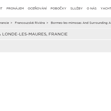
IT
PRONÁJEM
OCEŇOVÁNÍ
POBOČKY
SLUŽBY
O NÁS
YACHT
rancie
>
Francouzská Riviéra
>
Bormes-les-mimosas And Surrounding A
 LONDE-LES-MAURES, FRANCIE