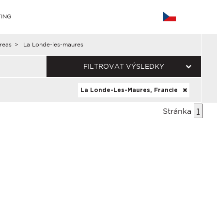
ING
reas
>
La Londe-les-maures
FILTROVAT VÝSLEDKY
La Londe-Les-Maures, Francie
Stránka
1