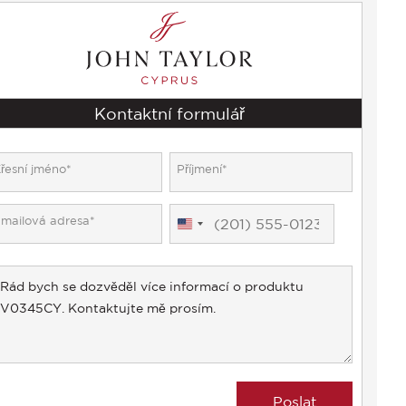
Kontaktní formulář
United
States
+1