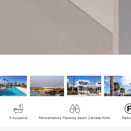
5 Koupelna
Panoramatický Plavecký bazén Zahrada Moře
Parko