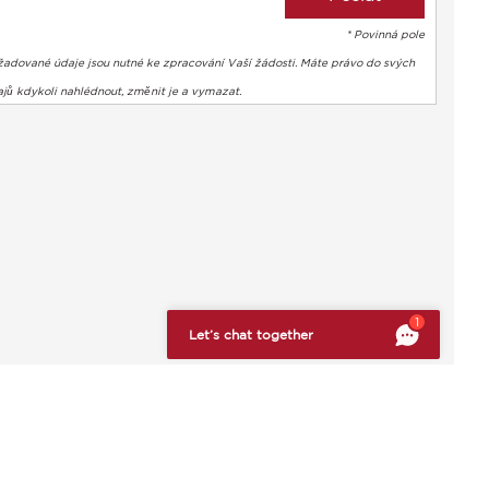
* Povinná pole
žadované údaje jsou nutné ke zpracování Vaší žádosti. Máte právo do svých
jů kdykoli nahlédnout, změnit je a vymazat.
bte si svá preference a kontrolujte, jak jsou vaše informace z
1
Let’s chat together