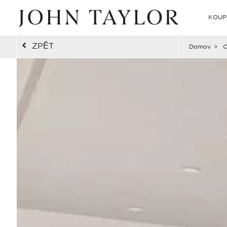
KOUP
ZPĚT
Domov
>
C