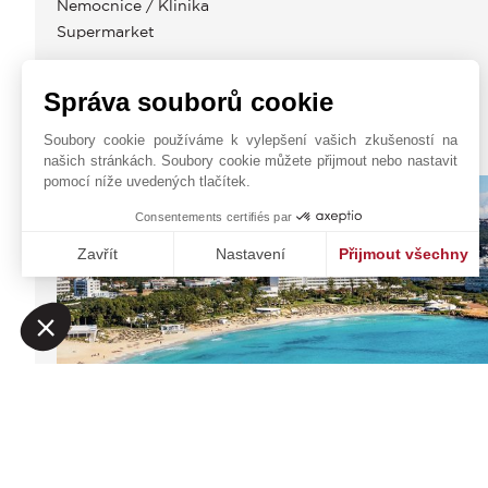
Nemocnice / Klinika
Supermarket
Správa souborů cookie
Soubory cookie používáme k vylepšení vašich zkušeností na
JOHN TAYLOR CYPRUS
našich stránkách. Soubory cookie můžete přijmout nebo nastavit
pomocí níže uvedených tlačítek.
Consentements certifiés par
Zavřít
Nastavení
Přijmout všechny
Platforma pro správu souhlasů: Upravte si své volby
Axeptio consent
Naše platforma vám umožňuje přizpůsobit a spravovat vaše na
Christaki Kranou 1,
Kontaktní formulář
Germasogeia
+357 97870107
4047
CYPRUS