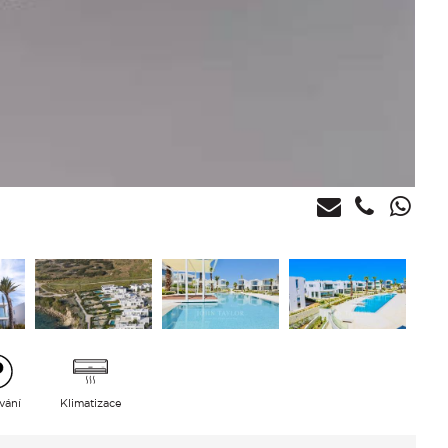
vání
Klimatizace