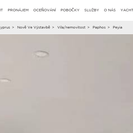
IT
PRONÁJEM
OCEŇOVÁNÍ
POBOČKY
SLUŽBY
O NÁS
YACHT
yprus
>
Nově Ve Výstavbě
>
Vila/nemovitost
>
Paphos
>
Peyia