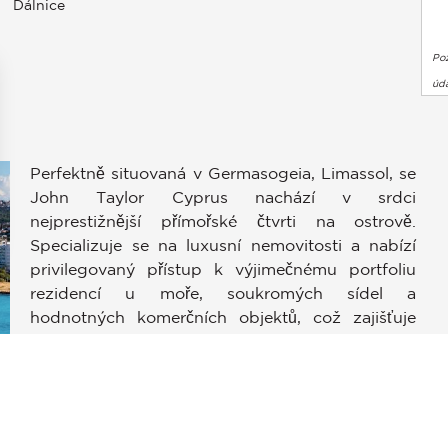
Dálnice
Po
úda
Perfektně situovaná v Germasogeia, Limassol, se
John Taylor Cyprus nachází v srdci
nejprestižnější přímořské čtvrti na ostrově.
Specializuje se na luxusní nemovitosti a nabízí
privilegovaný přístup k výjimečnému portfoliu
stavení soukromí, čímž zajišťuje dodržování předpisů. Přizpůso
rezidencí u moře, soukromých sídel a
hodnotných komerčních objektů, což zajišťuje
jedinečný zážitek pro ty, kteří hledají výjimečnost.
Nacházející se v jedné z nejžádanějších
evropských destinací pro investice a životní styl,
John Taylor Cyprus poskytuje individuální