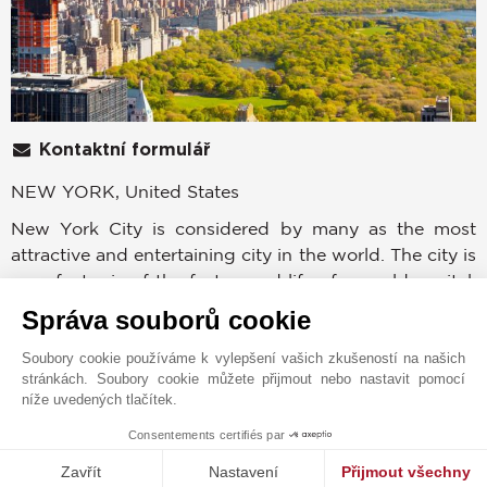
Kontaktní formulář
NEW YORK, United States
New York City is considered by many as the most
attractive and entertaining city in the world. The city is
a perfect mix of the fast paced life of a world capital,
cultural expositions, concerts, events, and family life in
Správa souborů cookie
safe residential neighbourhoods. Discover a unique
selection of luxurious apartments, duplexes,
Soubory cookie používáme k vylepšení vašich zkušeností na našich
stránkách. Soubory cookie můžete přijmout nebo nastavit pomocí
penthouses and townhouses located in the most
níže uvedených tlačítek.
sought after areas of New York City, many enjoying
views of landmarks such as like the Statue of Liberty,
Consentements certifiés par
MAKE ENQUIRY
the Empire State Building, Brooklyn Bridge, and
Zavřít
Nastavení
Přijmout všechny