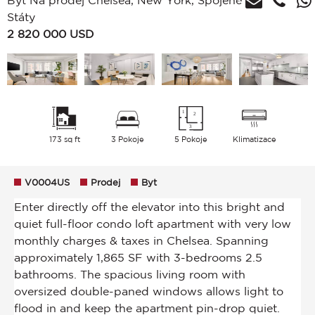
Byt Na prodej Chelsea, New York, Spojené
Státy
2 820 000
USD
173 sq ft
3 Pokoje
5 Pokoje
Klimatizace
V0004US
Prodej
Byt