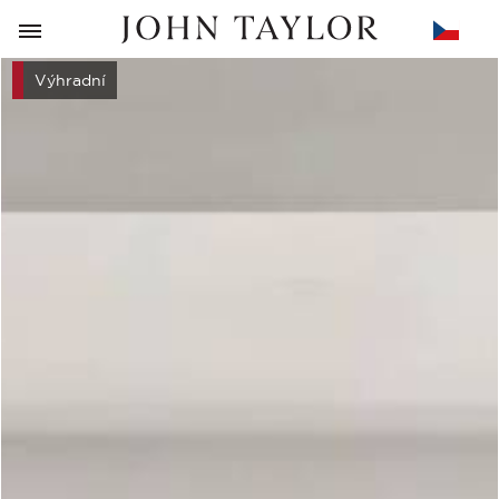
ZPĚT
Výhradní