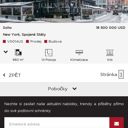
Soho
18 500 000
USD
New York, Spojené Státy
V0014US
Prodej
Budova
960 m²
14 Pokoje
Klimatizace
Krb
Stránka
1
ZPĚT
Pobočky
Nechte si zasílat naše aktuální nabídky, trendy a příběhy přímo
do své poštovní schránky