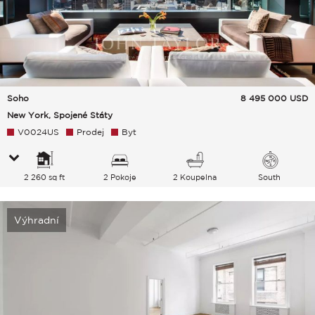
Soho
8 495 000
USD
New York, Spojené Státy
V0024US
Prodej
Byt
2 260 sq ft
2 Pokoje
2 Koupelna
South
Výhradní