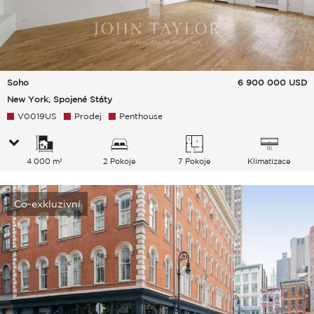
Soho
6 900 000
USD
New York, Spojené Státy
V0019US
Prodej
Penthouse
4 000 m²
2 Pokoje
7 Pokoje
Klimatizace
Co-exkluzivní