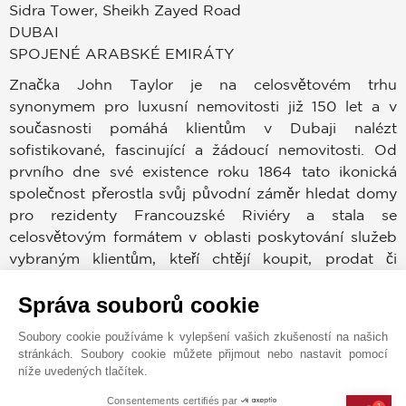
Sidra Tower, Sheikh Zayed Road
DUBAI
SPOJENÉ ARABSKÉ EMIRÁTY
Značka John Taylor je na celosvětovém trhu
synonymem pro luxusní nemovitosti již 150 let a v
současnosti pomáhá klientům v Dubaji nalézt
sofistikované, fascinující a žádoucí nemovitosti. Od
prvního dne své existence roku 1864 tato ikonická
společnost přerostla svůj původní záměr hledat domy
pro rezidenty Francouzské Riviéry a stala se
celosvětovým formátem v oblasti poskytování služeb
vybraným klientům, kteří chtějí koupit, prodat či
pronajmout nemovitost v prestižních lokacích po
Správa souborů cookie
celém světě.
Soubory cookie používáme k vylepšení vašich zkušeností na našich
Dubajský trh patří mezi nejvíce žádoucí v celé historii.
stránkách. Soubory cookie můžete přijmout nebo nastavit pomocí
Kupující a prodejci mohou využívat zkušeností,
níže uvedených tlačítek.
znalostí a odbornosti, jimiž je společnost John Taylor
Consentements certifiés par