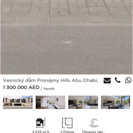
Vesnický dům Pronájmy Hills Abu Dhabi,
1 300 000
AED
/ Month
4 039 sq ft
3 Pokoje
Plavecký bazén