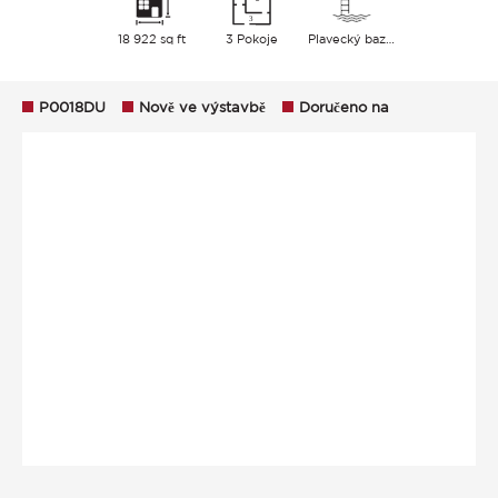
18 922 sq ft
3 Pokoje
Plavecký bazén
P0018DU
Nově ve výstavbě
Doručeno na