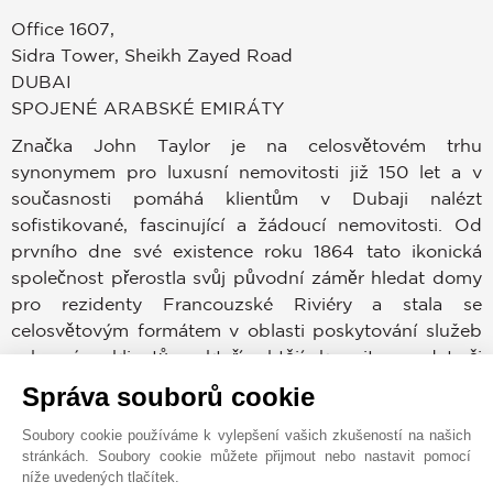
Office 1607,
Sidra Tower, Sheikh Zayed Road
DUBAI
SPOJENÉ ARABSKÉ EMIRÁTY
Značka John Taylor je na celosvětovém trhu
synonymem pro luxusní nemovitosti již 150 let a v
současnosti pomáhá klientům v Dubaji nalézt
sofistikované, fascinující a žádoucí nemovitosti. Od
prvního dne své existence roku 1864 tato ikonická
společnost přerostla svůj původní záměr hledat domy
pro rezidenty Francouzské Riviéry a stala se
celosvětovým formátem v oblasti poskytování služeb
vybraným klientům, kteří chtějí koupit, prodat či
pronajmout nemovitost v prestižních lokacích po
Správa souborů cookie
celém světě.
Soubory cookie používáme k vylepšení vašich zkušeností na našich
stránkách. Soubory cookie můžete přijmout nebo nastavit pomocí
Dubajský trh patří mezi nejvíce žádoucí v celé historii.
níže uvedených tlačítek.
Kupující a prodejci mohou využívat zkušeností,