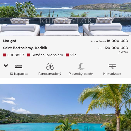
Marigot
18 000
USD
Price from
Saint Barthelemy, Karibik
120 000 USD
do
/ Week
L0088SB
Sezónní pronájem
Vila
10 Kapacita
Panoramatický
Plavecký bazén
Klimatizace
Plavecký
bazén Moře