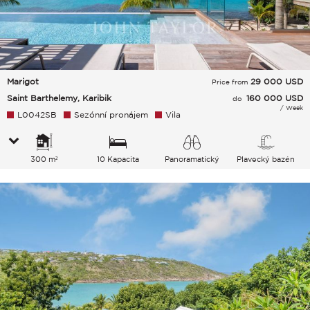
Marigot
29 000
USD
Price from
Saint Barthelemy, Karibik
160 000 USD
do
/ Week
L0042SB
Sezónní pronájem
Vila
300 m²
10 Kapacita
Panoramatický
Plavecký bazén
Moře