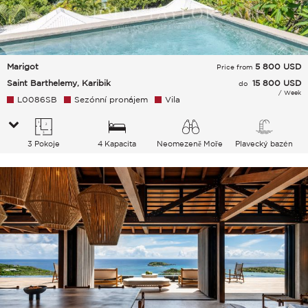
Marigot
5 800
USD
Price from
Saint Barthelemy, Karibik
15 800 USD
do
/ Week
L0086SB
Sezónní pronájem
Vila
3 Pokoje
4 Kapacita
Neomezeně Moře
Plavecký bazén