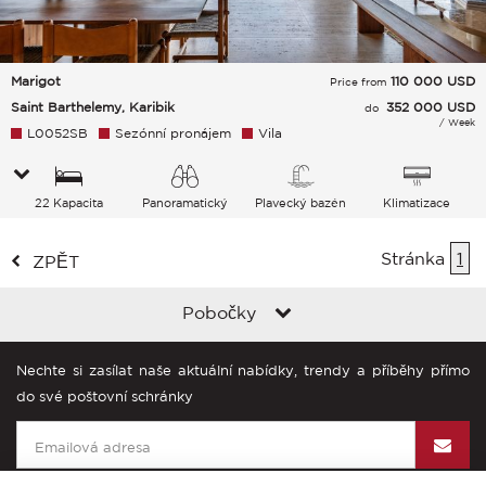
Marigot
110 000
USD
Price from
Saint Barthelemy, Karibik
352 000 USD
do
/ Week
L0052SB
Sezónní pronájem
Vila
22 Kapacita
Panoramatický
Plavecký bazén
Klimatizace
Stránka
1
ZPĚT
Pobočky
Nechte si zasílat naše aktuální nabídky, trendy a příběhy přímo
do své poštovní schránky