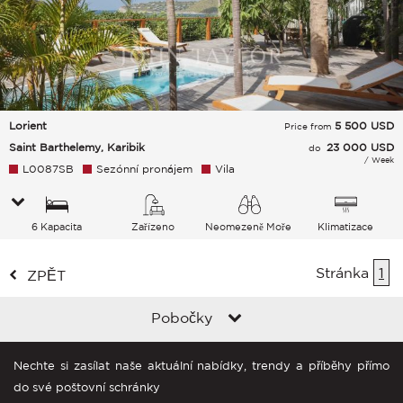
Lorient
5 500
USD
Price from
Saint Barthelemy, Karibik
23 000 USD
do
/ Week
L0087SB
Sezónní pronájem
Vila
6 Kapacita
Zařízeno
Neomezeně Moře
Klimatizace
Stránka
1
ZPĚT
Pobočky
Nechte si zasílat naše aktuální nabídky, trendy a příběhy přímo
do své poštovní schránky