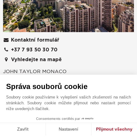
Kontaktní formulář
+37 7 93 50 30 70
Vyhledejte na mapě
JOHN TAYLOR MONACO
20 boulevard des Moulins
Správa souborů cookie
98000
MONAKO
Monaco
,
MONAKO
Soubory cookie používáme k vylepšení vašich zkušeností na našich
stránkách. Soubory cookie můžete přijmout nebo nastavit pomocí
Společnost John Taylor se již od roku 1864 zaměřuje
níže uvedených tlačítek.
na prodej, pronájem a správu luxusních nemovitostí.
Objevte s námi jedinečné portfolio nemovitostí k
Consentements certifiés par
1
MAKE ENQUIRY
prodeji a pronájmu v Monaku a blízkém okolí Francie.
Zavřít
Nastavení
Přijmout všechny
Nabízíme širokou škálu ateliérových bytů, apartmánů a