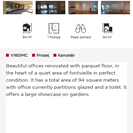
94 m²
1 Pokoje
Peek pohled
94 m²
V1601MC
Prodej
Kancelář