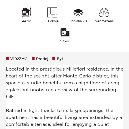
44 m²
1 Pokoje
Podlaha 20
Neomezeně
53 m²
V1923MC
Prodej
Byt