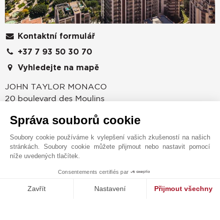
Kontaktní formulář
+37 7 93 50 30 70
Vyhledejte na mapě
JOHN TAYLOR MONACO
20 boulevard des Moulins
98000
MONAKO
Správa souborů cookie
Monaco
,
MONAKO
Soubory cookie používáme k vylepšení vašich zkušeností na našich
Společnost John Taylor se již od roku 1864 zaměřuje
stránkách. Soubory cookie můžete přijmout nebo nastavit pomocí
na prodej, pronájem a správu luxusních nemovitostí.
níže uvedených tlačítek.
Objevte s námi jedinečné portfolio nemovitostí k
Consentements certifiés par
prodeji a pronájmu v Monaku a blízkém okolí Francie.
1
MAKE ENQUIRY
Nabízíme širokou škálu ateliérových bytů, apartmánů a
Zavřít
Nastavení
Přijmout všechny
vil, které jsou vysoko položené i na pobřeží. Všechny
Platforma pro správu souhlasů: Upravte si své volby
Axeptio consent
nabízí překrásný výhled na moře a Monacké knížectví.
Naše platforma vám umožňuje přizpůsobit a spravovat vaše nasta