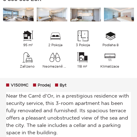
95 m²
2 Pokoje
3 Pokoje
Podlaha 8
Zařízeno
Neomezeně Město Moře
118 m²
Klimatizace
V1501MC
Prodej
Byt