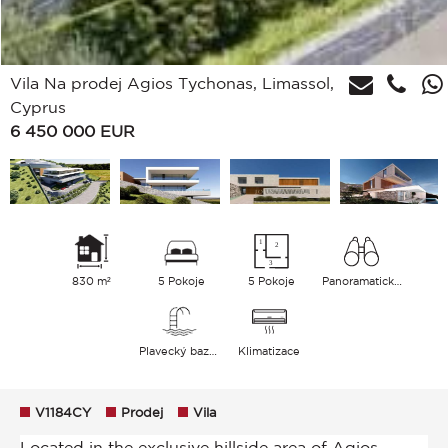
Vila Na prodej Agios Tychonas, Limassol,
Cyprus
6 450 000
EUR
830 m²
5 Pokoje
5 Pokoje
Panoramatický Zahrada Město Hills Moře
Plavecký bazén
Klimatizace
V1184CY
Prodej
Vila