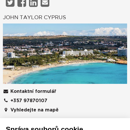
JOHN TAYLOR CYPRUS
Kontaktní formulář
+357 97870107
Vyhledejte na mapě
Christaki Kranou 1, Germasogeia
Správa souborů cookie
4047
CYPRUS