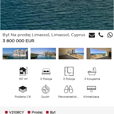
Byt Na prodej Limassol, Limassol, Cyprus
3 800 000
EUR
197 m²
3 Pokoje
3 Pokoje
3 Koupelna
Podlaha 1/6
South
Panoramatický Plavecký bazén Moře
Klimatizace
V2108CY
Prodej
Byt