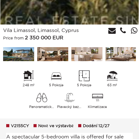
Vila Limassol, Limassol, Cyprus
2 350 000
EUR
Price from
248 m²
5 Pokoje
5 Pokoje
63 m²
Panoramatický jezero Zahrada Zeleň
Plavecký bazén
Klimatizace
V2155CY
Nově ve výstavbě
Dodání 12/27