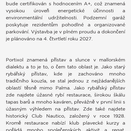
bude certifikován s hodnocením A+, což znamená
vysokou úroveň energetické účinnosti a
environmentální udržitelnosti. Podzemní garáž
poskytuje rezidentům pohodlné a organizované
parkování. Výstavba je v plném proudu a dokončení
je plánováno na 4. čtvrtletí roku 2027.
Portixol znamená přístav a slunce v mallorském
dialektu a to je to, o čem tato oblast je. Jako starý
rybářský přístav, kde je zachováno mnoho
tradičního kouzla, se stal jednou z nejžádanějších
oblastí těsně mimo Palma. Jako rybářský přístav
zde najdete úžasné rybí restaurace, širokou škálu
tapas barů a mnoho kaváren, převážně v první linii s
úžasným výhledem na přístav. Zde také najdete
historický Club Nautico, založený v roce 1928.
Kromě restaurace nabízí klub plavecké kurzy a
pořádá mnoho společenských aktivit a regat.