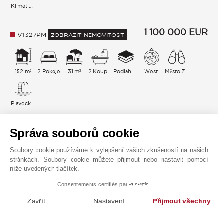
Klimatizace
1 100 000
EUR
V1327PM
ZOBRAZIT NEMOVITOST
152 m²
2 Pokoje
31 m²
2 Koupelna
Podlaha 2
West
Město Zeleň
Plavecký bazén
690 000
EUR
Správa souborů cookie
V1329PM
ZOBRAZIT NEMOVITOST
Soubory cookie používáme k vylepšení vašich zkušeností na našich
stránkách. Soubory cookie můžete přijmout nebo nastavit pomocí
níže uvedených tlačítek.
88 m²
1 Pokoje
11 m²
1 Koupelna
Podlaha 3
West
Park Město Zeleň
Consentements certifiés par
1
MAKE ENQUIRY
Zavřít
Nastavení
Přijmout všechny
Plavecký bazén
Platforma pro správu souhlasů: Upravte si své volby
Axeptio consent