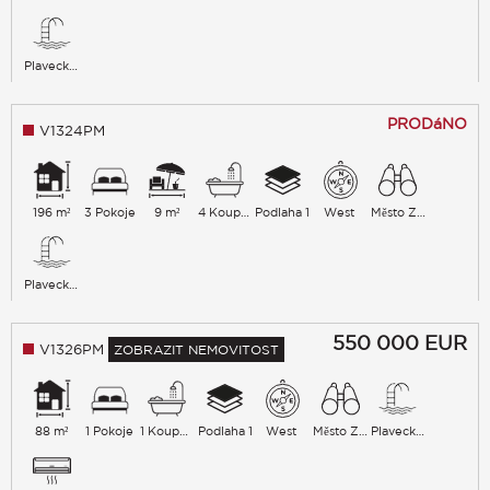
Plavecký bazén
PRODáNO
V1324PM
196 m²
3 Pokoje
9 m²
4 Koupelna
Podlaha 1
West
Město Zeleň
Plavecký bazén
550 000
EUR
V1326PM
ZOBRAZIT NEMOVITOST
88 m²
1 Pokoje
1 Koupelna
Podlaha 1
West
Město Zeleň
Plavecký bazén