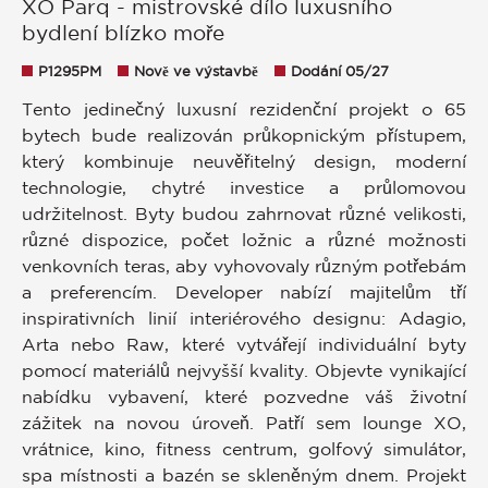
XO Parq - mistrovské dílo luxusního
bydlení blízko moře
P1295PM
Nově ve výstavbě
Dodání 05/27
Tento jedinečný luxusní rezidenční projekt o 65
bytech bude realizován průkopnickým přístupem,
který kombinuje neuvěřitelný design, moderní
technologie, chytré investice a průlomovou
udržitelnost. Byty budou zahrnovat různé velikosti,
různé dispozice, počet ložnic a různé možnosti
venkovních teras, aby vyhovovaly různým potřebám
a preferencím. Developer nabízí majitelům tří
inspirativních linií interiérového designu: Adagio,
Arta nebo Raw, které vytvářejí individuální byty
pomocí materiálů nejvyšší kvality. Objevte vynikající
nabídku vybavení, které pozvedne váš životní
zážitek na novou úroveň. Patří sem lounge XO,
vrátnice, kino, fitness centrum, golfový simulátor,
spa místnosti a bazén se skleněným dnem. Projekt