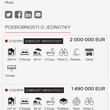
Moře
PODROBNOSTI O JEDNOTKY
2 000 000
EUR
V1321PM
ZOBRAZIT NEMOVITOST
459 m²
3 Pokoje
64 m²
2 Koupelna
Město Zeleň
Plavecký bazén
Garáž
Klimatizace
1 490 000
EUR
V1323PM
ZOBRAZIT NEMOVITOST
247 m²
3 Pokoje
82 m²
3 Koupelna
Podlaha 1
West
Město Zeleň